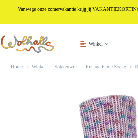
Vanwege onze zomervakantie krijg jij VAKANTIEKORTING i
Ga
naar
de
inhoud
Winkel
Home
›
Winkel
›
Sokkenwol
›
Rellana Flotte Socke
›
B