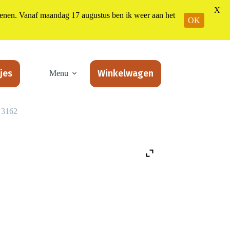
X
n. Vanaf maandag 17 augustus ben ik weer aan het
OK
jes
Winkelwagen
Menu
 3162