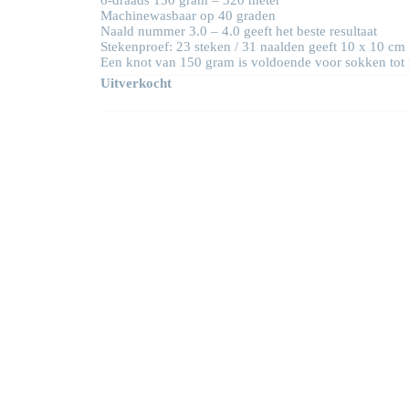
Machinewasbaar op 40 graden
€13,50.
€10,80.
Naald nummer 3.0 – 4.0 geeft het beste resultaat
Stekenproef: 23 steken / 31 naalden geeft 10 x 10 cm
Een knot van 150 gram is voldoende voor sokken tot 
Uitverkocht