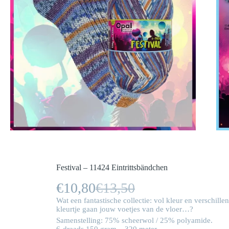
Festival – 11424 Eintrittsbändchen
€
10,80
€
13,50
Oorspronkelijke
Huidige
Wat een fantastische collectie: vol kleur en verschill
prijs
prijs
kleurtje gaan jouw voetjes van de vloer…?
Samenstelling: 75% scheerwol / 25% polyamide.
was:
is:
6-draads 150 gram – 320 meter