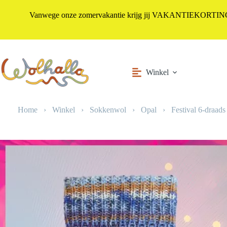
Vanwege onze zomervakantie krijg jij VAKANTIEKORTING i
Ga
naar
de
inhoud
Winkel
Home
›
Winkel
›
Sokkenwol
›
Opal
›
Festival 6-draads