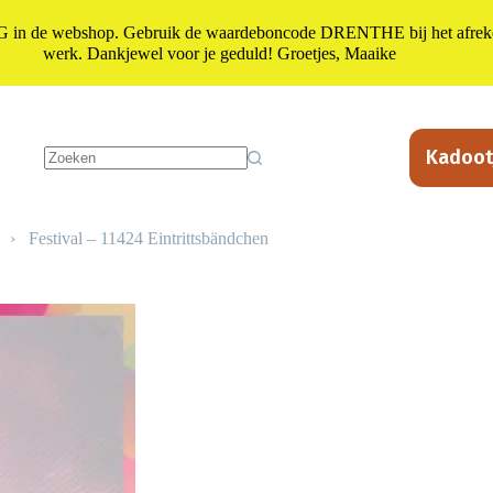
n de webshop. Gebruik de waardeboncode DRENTHE bij het afrekene
werk. Dankjewel voor je geduld! Groetjes, Maaike
Kadoot
Geen
resultaten
›
Festival – 11424 Eintrittsbändchen