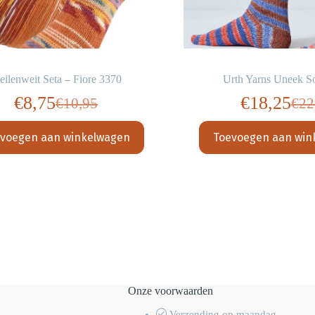
ilenweit Seta – Fiore 3370
Urth Yarns Uneek S
€
8,75
€
18,25
€
10,95
€
22
Oorspronkelijke
Huidige
Oor
Hui
prijs
prijs
prij
prij
voegen aan winkelwagen
Toevoegen aan win
was:
is:
was
is:
€10,95.
€8,75.
€22
€18
Onze voorwaarden
Verzending op maandag,