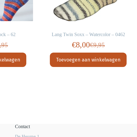
ock – 62
Lang Twin Soxx – Watercolor – 0462
€
8,00
,95
€
9,95
spronkelijke
dige
Oorspronkelijk
Huidige
s
s
prijs
prijs
kelwagen
Toevoegen aan winkelwagen
:
was:
is:
,95.
,25.
€9,95.
€8,00.
Contact
De Heurne 1