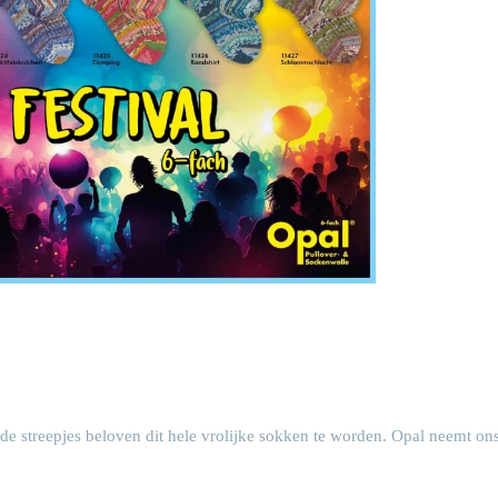
ende streepjes beloven dit hele vrolijke sokken te worden. Opal neemt on