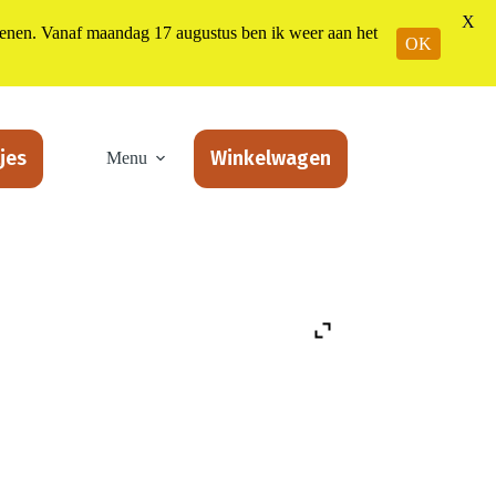
X
n. Vanaf maandag 17 augustus ben ik weer aan het
OK
jes
Winkelwagen
Menu