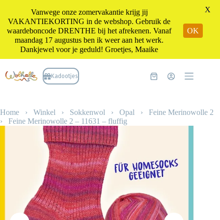
X
Vanwege onze zomervakantie krijg jij
VAKANTIEKORTING in de webshop. Gebruik de
waardeboncode DRENTHE bij het afrekenen. Vanaf
OK
maandag 17 augustus ben ik weer aan het werk.
Dankjewel voor je geduld! Groetjes, Maaike
Ga
naar
Kadootjes
Winkelwagen
de
inhoud
Home
›
Winkel
›
Sokkenwol
›
Opal
›
Feine Merinowolle 2
›
Feine Merinowolle 2 – 11631 – fluffig