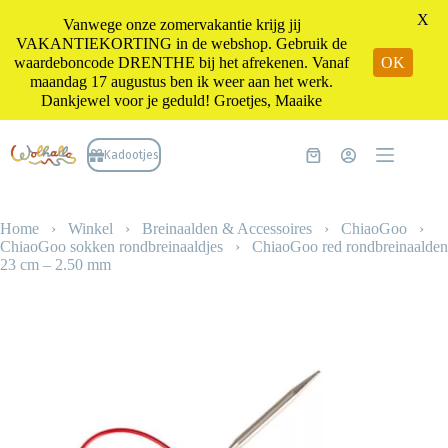
X
Vanwege onze zomervakantie krijg jij
VAKANTIEKORTING in de webshop. Gebruik de
waardeboncode DRENTHE bij het afrekenen. Vanaf
OK
maandag 17 augustus ben ik weer aan het werk.
Dankjewel voor je geduld! Groetjes, Maaike
Ga
naar
Kadootjes
Winkelwagen
de
inhoud
Home
›
Winkel
›
Breinaalden & Accessoires
›
ChiaoGoo
›
ChiaoGoo sokken rondbreinaaldjes
›
ChiaoGoo red rondbreinaalden
23 cm – 2.50 mm