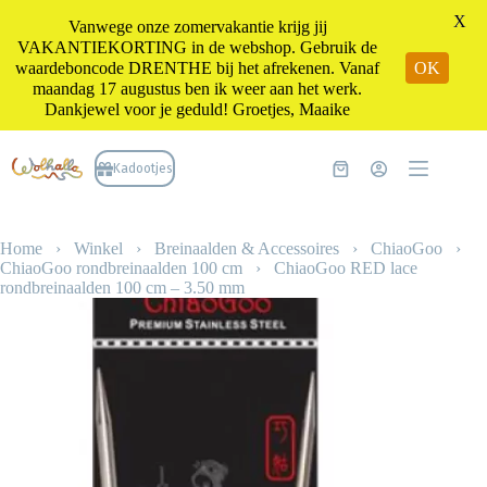
X
Vanwege onze zomervakantie krijg jij
VAKANTIEKORTING in de webshop. Gebruik de
waardeboncode DRENTHE bij het afrekenen. Vanaf
OK
maandag 17 augustus ben ik weer aan het werk.
Dankjewel voor je geduld! Groetjes, Maaike
Ga
naar
Kadootjes
Winkelwagen
de
inhoud
Home
›
Winkel
›
Breinaalden & Accessoires
›
ChiaoGoo
›
ChiaoGoo rondbreinaalden 100 cm
›
ChiaoGoo RED lace
rondbreinaalden 100 cm – 3.50 mm