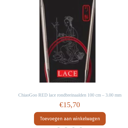
m
ChiaoGoo RED lace rondbreinaalden 100 cm – 3.00 mm
€
15,70
Toevoegen aan winkelwagen