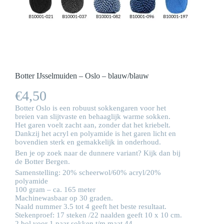
Botter IJsselmuiden – Oslo – blauw/blauw
€
4,50
Botter Oslo is een robuust sokkengaren voor het
breien van slijtvaste en behaaglijk warme sokken.
Het garen voelt zacht aan, zonder dat het kriebelt.
Dankzij het acryl en polyamide is het garen licht en
bovendien sterk en gemakkelijk in onderhoud.
Ben je op zoek naar de dunnere variant? Kijk dan bij
de
Botter Bergen
.
Samenstelling: 20% scheerwol/60% acryl/20%
polyamide
100 gram – ca. 165 meter
Machinewasbaar op 30 graden.
Naald nummer 3.5 tot 4 geeft het beste resultaat.
Stekenproef: 17 steken /22 naalden geeft 10 x 10 cm.
2 bol voor 1 paar sokken t/m maat 44