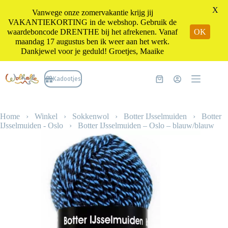
X
Vanwege onze zomervakantie krijg jij
VAKANTIEKORTING in de webshop. Gebruik de
waardeboncode DRENTHE bij het afrekenen. Vanaf
OK
maandag 17 augustus ben ik weer aan het werk.
Dankjewel voor je geduld! Groetjes, Maaike
Ga
naar
Kadootjes
Winkelwagen
de
inhoud
Home
›
Winkel
›
Sokkenwol
›
Botter IJsselmuiden
›
Botter
IJsselmuiden - Oslo
›
Botter IJsselmuiden – Oslo – blauw/blauw