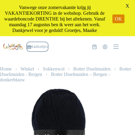
X
Vanwege onze zomervakantie krijg jij
VAKANTIEKORTING in de webshop. Gebruik de
waardeboncode DRENTHE bij het afrekenen. Vanaf
OK
maandag 17 augustus ben ik weer aan het werk.
Dankjewel voor je geduld! Groetjes, Maaike
Ga
naar
Kadootjes
Winkelwagen
de
inhoud
Home
›
Winkel
›
Sokkenwol
›
Botter IJsselmuiden
›
Botter
IJsselmuiden - Bergen
›
Botter IJsselmuiden – Bergen –
donkerblauw