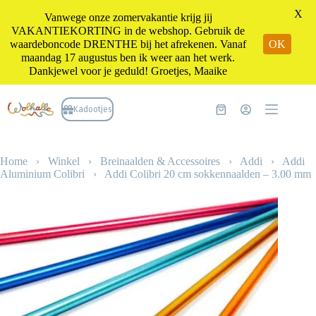
X
Vanwege onze zomervakantie krijg jij
VAKANTIEKORTING in de webshop. Gebruik de
waardeboncode DRENTHE bij het afrekenen. Vanaf
OK
maandag 17 augustus ben ik weer aan het werk.
Dankjewel voor je geduld! Groetjes, Maaike
Ga
naar
Kadootjes
Winkelwagen
de
inhoud
Home
›
Winkel
›
Breinaalden & Accessoires
›
Addi
›
Addi
Aluminium Colibri
›
Addi Colibri 20 cm sokkennaalden – 3.00 mm