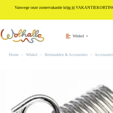
Vanwege onze zomervakantie krijg jij VAKANTIEKORTING i
Ga
naar
de
inhoud
Winkel
Home
›
Winkel
›
Breinaalden & Accessoires
›
Accessoires