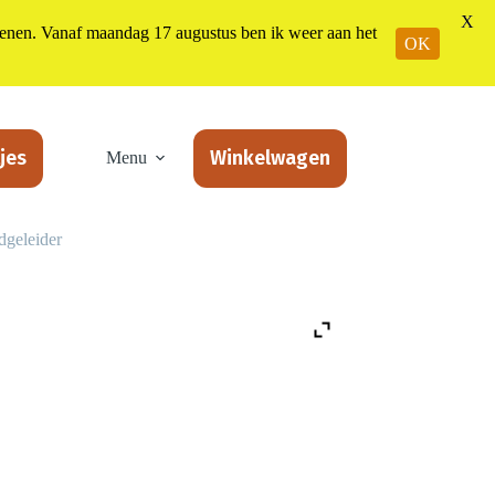
X
n. Vanaf maandag 17 augustus ben ik weer aan het
OK
jes
Winkelwagen
Menu
dgeleider