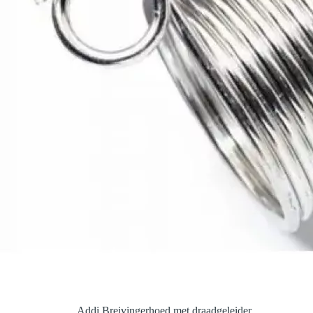
Addi Breivingerhoed met draadgeleider