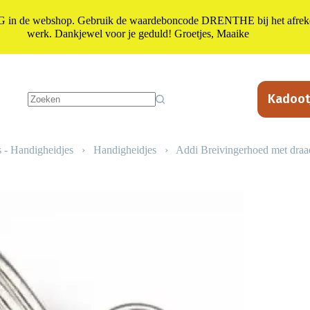
n de webshop. Gebruik de waardeboncode DRENTHE bij het afrekene
werk. Dankjewel voor je geduld! Groetjes, Maaike
Kadoot
Geen
resultaten
 - Handigheidjes
›
Handigheidjes
›
Addi Breivingerhoed met draa