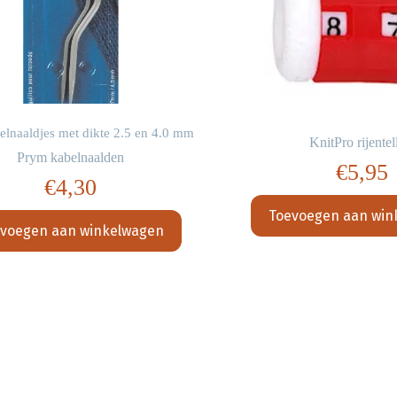
elnaaldjes met dikte 2.5 en 4.0 mm
KnitPro rijentel
Prym kabelnaalden
€
5,95
€
4,30
Toevoegen aan win
voegen aan winkelwagen