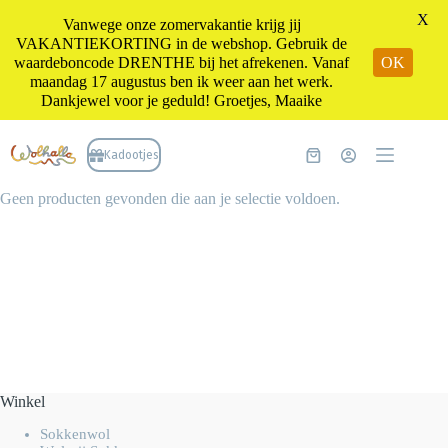
X
Vanwege onze zomervakantie krijg jij
VAKANTIEKORTING in de webshop. Gebruik de
waardeboncode DRENTHE bij het afrekenen. Vanaf
OK
maandag 17 augustus ben ik weer aan het werk.
Dankjewel voor je geduld! Groetjes, Maaike
Ga
naar
Kadootjes
Winkelwagen
de
inhoud
Geen producten gevonden die aan je selectie voldoen.
Winkel
Sokkenwol