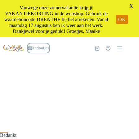
X
Vanwege onze zomervakantie krijg jij
VAKANTIEKORTING in de webshop. Gebruik de
waardeboncode DRENTHE bij het afrekenen. Vanaf
OK
maandag 17 augustus ben ik weer aan het werk.
Dankjewel voor je geduld! Groetjes, Maaike
Ga
naar
Kadootjes
Winkelwagen
de
inhoud
Bedankt